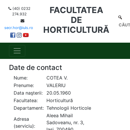
FACULTATEA
(40) 0232
274.932
DE
HORTICULTURĂ
secr.hor@iuls.ro
Date de contact
Nume:
COTEA V.
Prenume:
VALERIU
Data naşterii:
20.05.1960
Facultatea:
Horticultură
Departament:
Tehnologii Horticole
Aleea Mihail
Adresa
Sadoveanu, nr. 3,
(serviciu):
Iaşi, 700490