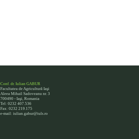
Conf. dr. Iulian GABUR
Facultatea de Agricultură Iaşi
Aleea Mihail Sadoveanu nr. 3
700490 - Iaşi, Romania
Tel: 0232 407.536
Fax: 0232 219.175
e-mail: iulian.gabur@iuls.ro