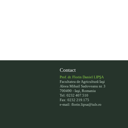
Contact
Prof. dr. Florin Daniel LIPŞA
Facultatea de Agricultură Iaşi
Aleea Mihail Sadoveanu nr. 3
700490 - Iaşi, Romania
Tel: 0232 407.510
Fax: 0232 219.175
e-mail: florin.lipsa@iuls.ro