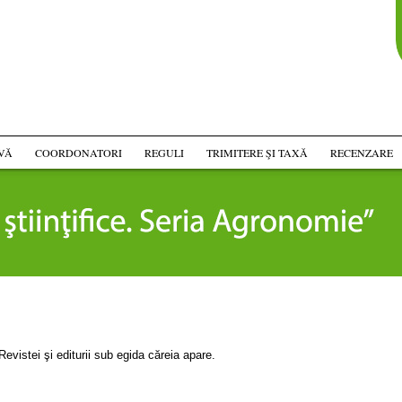
VĂ
COORDONATORI
REGULI
TRIMITERE ŞI TAXĂ
RECENZARE
Revistei şi editurii sub egida căreia apare.